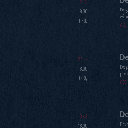
12 - 3
Deg
18:30
výb
650,-
Více
De
27 - 2
Degu
18:30
port
600,-
Více
De
13 - 2
Prv
18:30