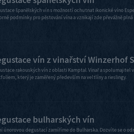
ustace španělských vín s možností ochutnat ikonické víno Esp
orné podmínky pro pěstování vína a vznikají zde převážně plná 
gustace vín z vinařství Winzerhof 
stace rakouských vín z oblasti Kamptal. Vinař a spolumajitel 
foliem, který je zaměřený především na veltlíny a rieslingy.
gustace bulharských vín
ní únorovou degustací zamíříme do Bulharska. Dozvíte se o odr