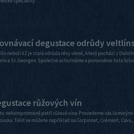
ělské speciality.
ovnávací degustace odrůdy veltlín
lín neboli VZ je stará odrůda révy vinné, která pochází z Doln
mín a St. Georgen. Společně ochutnáme a porovnáme tuto bílo
gustace růžových vín
étu nekompromisně patří růžová vína. Provedeme vás šumivými i 
ouska. Těšit se můžete například na Corpinnat, Crémant, Cavu, 