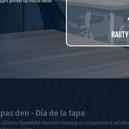
upit přímo na místě nebo
RAUTY 
pas den - Día de la tapa
 záštitou Španělské obchodní komory se zúčastníme 6. ročníku