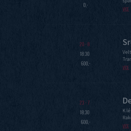
špan
0,-
Více
Sr
20 - 8
Velt
18:30
Tra
600,-
Více
De
23 - 7
K l
18:30
Rak
600,-
Více