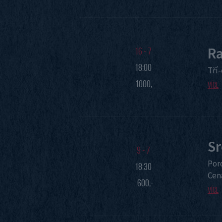
Ra
16 - 7
18:00
Tří
1000,-
Více
Sr
9 - 7
Por
18:30
Cen
600,-
Více