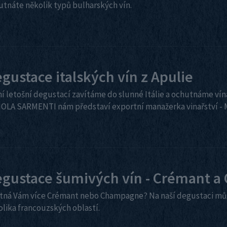
utnáte několik typů bulharských vín.
gustace italských vín z Apulie
í letošní degustací zavítáme do slunné Itálie a ochutnáme vína
OLA SARMENTI nám představí exportní manažerka vinařství - M
gustace šumivých vín - Crémant 
tná Vám více Crémant nebo Champagne? Na naší degustaci můž
olika francouzských oblastí.