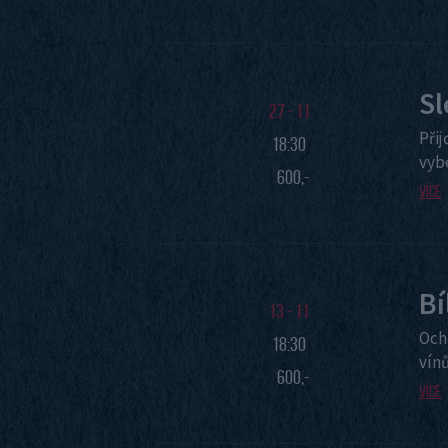
Sl
27 - 11
Při
18:30
vybe
600,-
Více
Bí
13 - 11
Och
18:30
vínů
600,-
Více