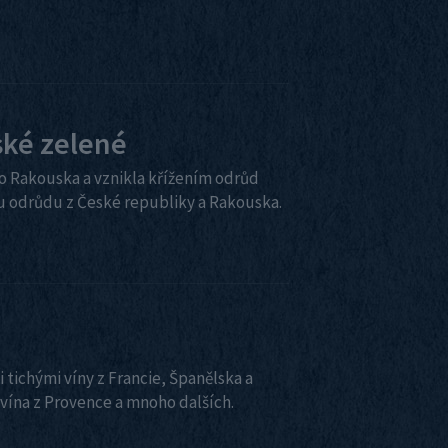
ské zelené
ího Rakouska a vznikla křížením odrůd
u odrůdu z České republiky a Rakouska.
tichými víny z Francie, Španělska a
vína z Provence a mnoho dalších.