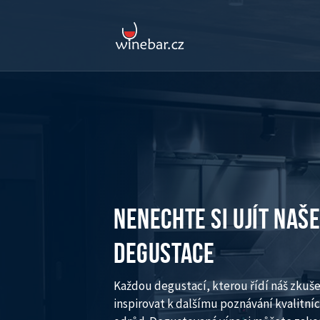
NENECHTE SI UJÍT NAŠ
DEGUSTACE
Každou degustací, kterou řídí náš zkuš
inspirovat k dalšímu poznávání kvalitníc