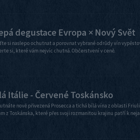
epá degustace Evropa × Nový Svět
jďte si naslepo ochutnat a porovnat vybrané odrůdy vín vypěsto
rte si, které vám nejvíc chutná. Občerstvení v ceně.
lá Itálie - Červené Toskánsko
utnáte nově přivezená Prosecca a tichá bílá vína z oblasti Fri
m z Toskánska, které přes svoji rozmanitou krajinu patří k neja