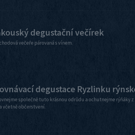
kouský degustační večírek
-chodová večeře párovaná s vínem.
ovnávací degustace Ryzlinku rýns
ovnejme společně tuto krásnou odrůdu a ochutnejme rýňáky z
a včetně občerstvení.