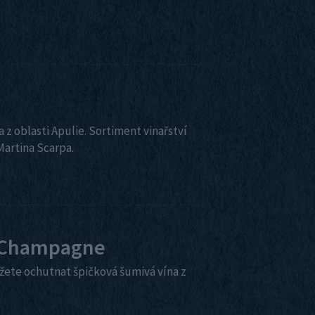
 z oblasti Apulie. Sortiment vinařství
artina Scarpa.
a Champagne
ete ochutnat špičková šumivá vína z