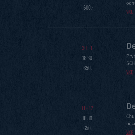
och
600,-
Více
De
30 - 1
Prvn
18:30
SCH
650,-
Více
De
11 - 12
Chu
18:30
něk
650,-
Více