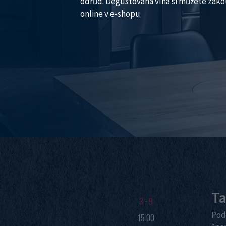
odrůd. Degustovaná vína si můžete zako
online v e-shopu.
Ta
3 - 9
Pod
15:00