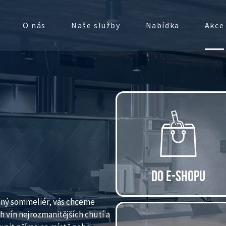
O nás
Naše služby
Nabídka
Akce
E
DO E-SHOPU
ený sommeliér, vás chceme
h vín nejrozmanitějších chutí a