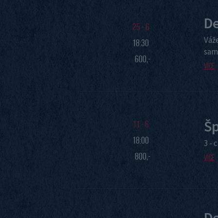
De
25 - 6
Váže
18:30
sama
600,-
Více
Šp
11 - 6
18:00
3 - 
800,-
Více
De