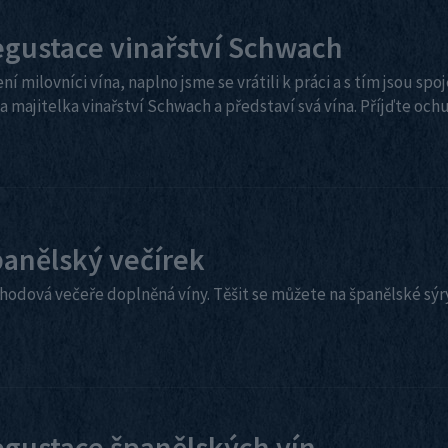
gustace vinařství Schwach
ní milovníci vína, naplno jsme se vrátili k práci a s tím jsou sp
 majitelka vinařství Schwach a představí svá vína. Příjďte ochu
anělský večírek
chodová večeře doplněná víny. Těšit se můžete na španělské sýry
gustace španělských vín