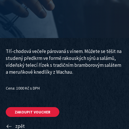
Tří-chodová večeře párovaná s vínem. Můžete se těšit na
studený předkrm ve formě rakouských sýrů a salámů,
vídeňský telecí řízek s tradičním bramborovým salátem
a meruňkové knedlíky z Wachau.
Cena: 1000 Kč s DPH
ZAKOUPIT VOUCHER
zpět