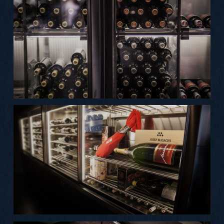
Podívejte se, jak to ve Winebaru vypadá
Do e-shopu
Polední menu
Rauty a jiné oslavy
REZERVOVAT STŮL