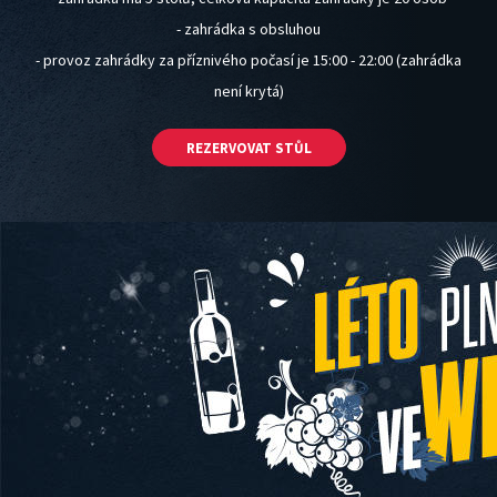
- zahrádka s obsluhou
- provoz zahrádky za příznivého počasí je 15:00 - 22:00 (zahrádka
Rauty a jiné oslavy
není krytá)
REZERVOVAT STŮL
REZERVOVAT STŮL