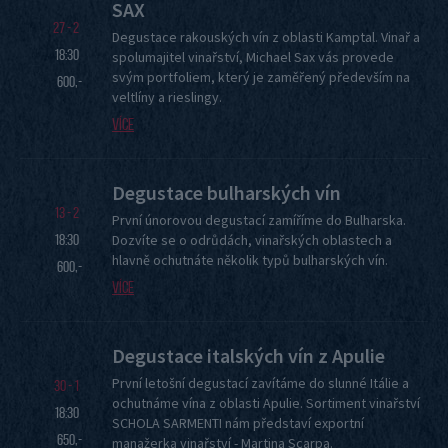
SAX
27 - 2
Degustace rakouských vín z oblasti Kamptal. Vinař a
18:30
spolumajitel vinařství, Michael Sax vás provede
svým portfoliem, který je zaměřený především na
600,-
veltlíny a rieslingy.
Více
Degustace bulharských vín
13 - 2
První únorovou degustací zamíříme do Bulharska.
18:30
Dozvíte se o odrůdách, vinařských oblastech a
hlavně ochutnáte několik typů bulharských vín.
600,-
Více
Degustace italských vín z Apulie
První letošní degustací zavítáme do slunné Itálie a
30 - 1
ochutnáme vína z oblasti Apulie. Sortiment vinařství
18:30
SCHOLA SARMENTI nám představí exportní
650,-
manažerka vinařství - Martina Scarpa.