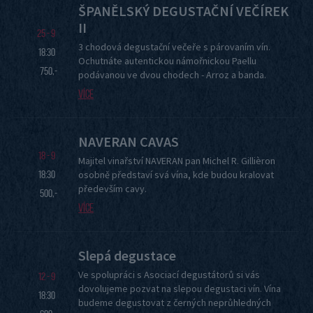
ŠPANĚLSKÝ DEGUSTAČNÍ VEČÍREK
II
25 - 9
3 chodová degustační večeře s párovaním vín.
18:30
Ochutnáte autentickou námořnickou Paellu
750,-
podávanou ve dvou chodech - Arroz a banda.
Více
NAVERAN CAVAS
18 - 9
Majitel vinařství NAVERAN pan Michel R. Gillièron
18:30
osobně představí svá vína, kde budou kralovat
především cavy.
500,-
Více
Slepá degustace
Ve spolupráci s Asociací degustátorů si vás
12 - 9
dovolujeme pozvat na slepou degustaci vín. Vína
18:30
budeme degustovat z černých neprůhledných