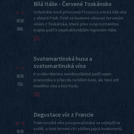
Bílá Itálie - Červené Toskánsko
Ochutnáte nově přivezená Prosecca a tichá bílá vína
13 - 11
z oblasti Friuli. Poté se budeme věnovat červeným
18:30
vínům z Toskánska, které přes svoji rozmanitou
600,-
krajinu patří k nejatraktivnějším regionům Itálie.
Více
Svatomartinská husa a
svatomartinská vína
11 - 11
K svátku Martina neodmyslitelně patří nejen
18:30
pranostika o příjezdu na bílém koni, ale také pití
750,-
mladého vína a husí hody.
Více
Degustace vín z Francie
Francouzská vína jsou považována za nejlepší na
30 - 10
světě, a toto tvrzení ctí i většina jejich konkurentů.
18:30