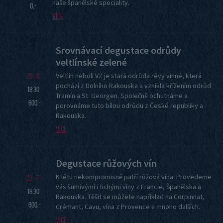
naše španělské speciality.
0,-
Více
Srovnávací degustace odrůdy
veltlínské zelené
Veltlín neboli VZ je stará odrůda révy vinné, která
20 - 8
pochází z Dolního Rakouska a vznikla křížením odrůd
18:30
Tramín a St. Georgen. Společně ochutnáme a
600,-
porovnáme tuto bílou odrůdu z České republiky a
Rakouska.
Více
Degustace růžových vín
K létu nekompromisně patří růžová vína. Provedeme
23 - 7
vás šumivými i tichými víny z Francie, Španělska a
18:30
Rakouska. Těšit se můžete například na Corpinnat,
600,-
Crémant, Cavu, vína z Provence a mnoho dalších.
Více