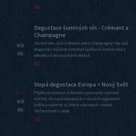
Více
Degustace šumivých vín - Crémant a
Champagne
11 - 12
Chutná Vám více Crémant nebo Champagne? Na naší
18:30
degustaci můžete ochutnat špičková šumivá vína z
650,-
několika francouzských oblastí.
Více
Slepá degustace Evropa × Nový Svět
Přijďte si naslepo ochutnat a porovnat vybrané
27 - 11
odrůdy vín vypěstovaných v různých regionech
18:30
Světa a vyberte si, které vám nejvíc chutná.
600,-
Občerstvení v ceně.
Více