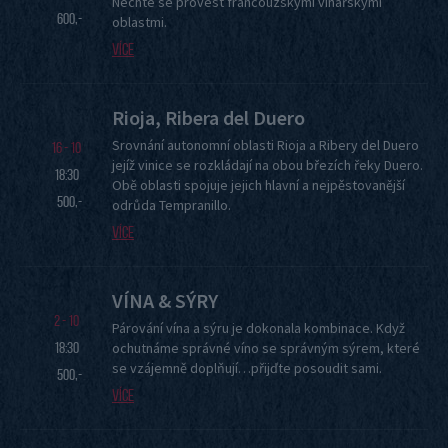
Nechte se provést francouzskými vinařskými
600,-
oblastmi.
Více
Rioja, Ribera del Duero
Srovnání autonomní oblasti Rioja a Ribery del Duero
16 - 10
jejíž vinice se rozkládají na obou březích řeky Duero.
18:30
Obě oblasti spojuje jejich hlavní a nejpěstovanější
500,-
odrůda Tempranillo.
Více
VÍNA & SÝRY
2 - 10
Párování vína a sýru je dokonala kombinace. Když
18:30
ochutnáme správné víno se správným sýrem, které
se vzájemně doplňují…přijďte posoudit sami.
500,-
Více