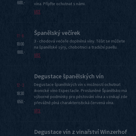
600,-
vína. Příjďte ochutnat s námi.
Více
Rauty a jiné oslavy
Španělský večírek
11 - 6
3 - chodová večeře doplněná víny. Těšit se můžete
18:00
na španělské sýry, chobotnici a tradiční paellu.
REZERVOVAT STŮL
800,-
Více
Degustace španělských vín
Degustace španělských vín s možností ochutnat
12 - 3
ikonické víno Espectacle. Prosluněné Španělsko má
18:30
výborné podmínky pro pěstování vína a vznikají zde
650,-
převážně plná charakteristická červená vína.
Více
Degustace vín z vinařství Winzerhof