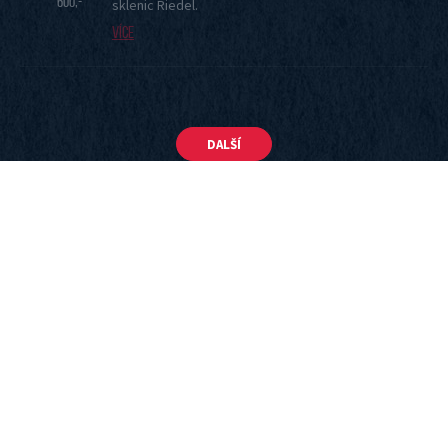
600,-
sklenic Riedel.
Více
DALŠÍ