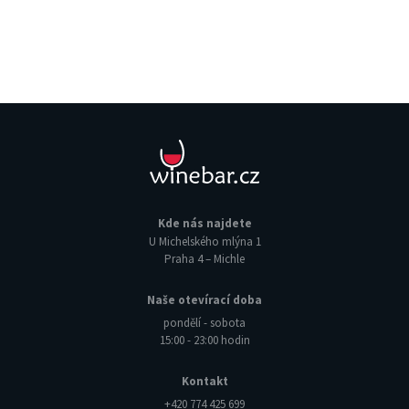
Kde nás najdete
U Michelského mlýna 1
Praha 4 – Michle
Naše otevírací doba
pondělí - sobota
15:00 - 23:00 hodin
Kontakt
+420 774 425 699