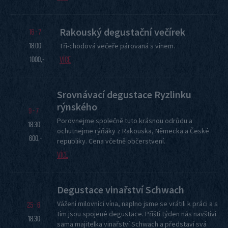
Rakouský degustační večírek
16 - 7
18:00
Tří-chodová večeře párovaná s vínem.
1000,-
Více
NENECHTE SI UJÍT NAŠE DEGUSTACE
Srovnávací degustace Ryzlinku
rýnského
Každou degustací, kterou řídí náš zkušený sommeliér, vás chceme
9 - 7
Porovnejme společně tuto krásnou odrůdu a
inspirovat k dalšímu poznávání kvalitních vín nejrozmanitějších chutí
18:30
ochutnejme rýňáky z Rakouska, Německa a České
a odrůd. Degustovaná vína si můžete zakoupit přímo na místě nebo
600,-
republiky. Cena včetně občerstvení.
online v e-shopu.
Více
Degustace vinařství Schwach
Vážení milovníci vína, naplno jsme se vrátili k práci a s
25 - 6
tím jsou spojené degustace. Příští týden nás navštíví
Do e-shopu
Polední menu
18:30
sama majitelka vinařství Schwach a představí svá