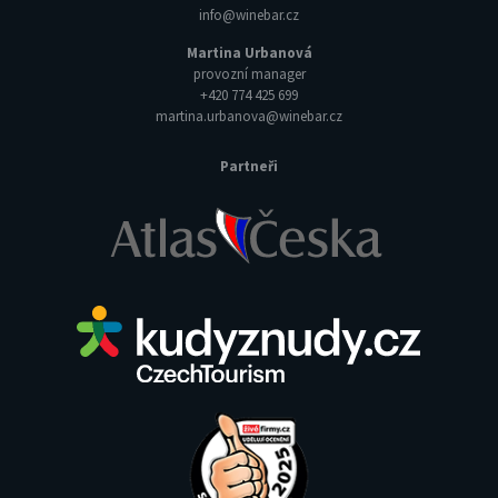
info@winebar.cz
Martina Urbanová
provozní manager
+420 774 425 699
martina.urbanova@winebar.cz
Partneři